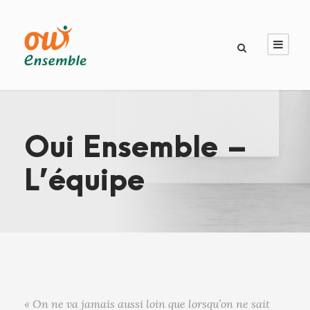
Oui Ensemble –
L’équipe
« On ne va jamais aussi loin que lorsqu’on ne sait