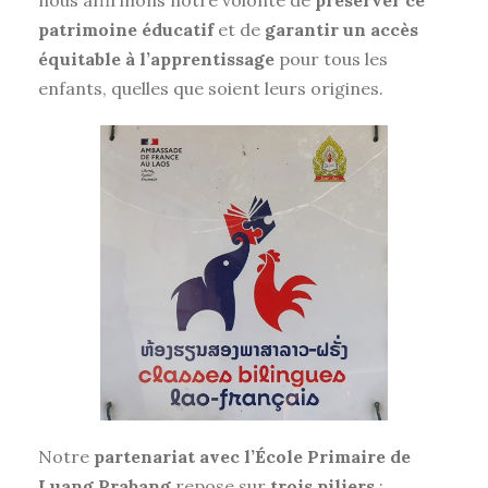
nous affirmons notre volonté de
préserver ce
patrimoine éducatif
et de
garantir un accès
équitable à l’apprentissage
pour tous les
enfants, quelles que soient leurs origines.
Notre
partenariat avec l’École Primaire de
Luang Prabang
repose sur
trois piliers
: