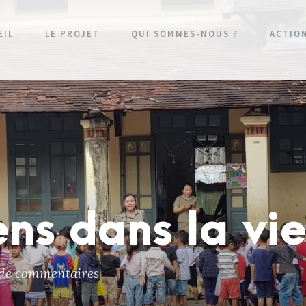
EIL
LE PROJET
QUI SOMMES-NOUS ?
ACTIO
ens dans la v
 de commentaires