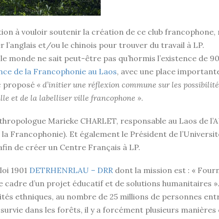
on à vouloir soutenir la création de ce club francophone
er l’anglais et/ou le chinois pour trouver du travail à LP.
ut le monde ne sait peut-être pas qu’hormis l’existence de
nce de la Francophonie au Laos
, avec une place importante
nc proposé
« d’initier une réflexion commune sur les possibili
le et de la labelliser ville francophone »
.
thropologue Marieke CHARLET, responsable au Laos de l’A
e la Francophonie). Et également le Président de l’Univers
fin de créer un Centre Français à LP.
 loi 1901
DETRHENRLAU – DRR
dont la mission est : « Four
 cadre d’un projet éducatif et de solutions humanitaires ». 
tés ethniques, au nombre de 25 millions de personnes entr
urvie dans les forêts, il y a forcément plusieurs manières d