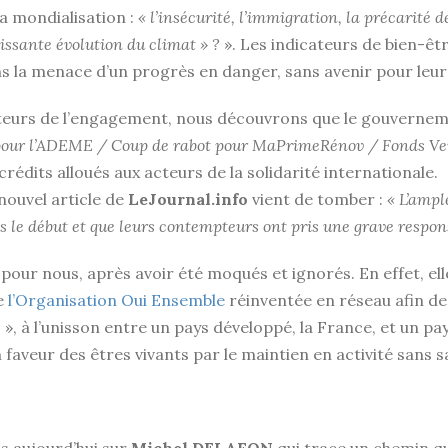
a mondialisation :
« l’insécurité, l’immigration, la précarité d
issante évolution du climat » ?
». Les indicateurs de bien-ê
ns la menace d’un progrès en danger, sans avenir pour leurs
eurs de l’engagement, nous découvrons que le gouverneme
pour l’ADEME / Coup de rabot pour MaPrimeRénov / Fonds Vert 
crédits alloués aux acteurs de la solidarité internationale.
ouvel article de
LeJournal.info
vient de tomber :
« L’ampl
s le début et que leurs contempteurs ont pris une grave respon
our nous, après avoir été moqués et ignorés. En effet, elles
de
l’Organisation Oui Ensemble
réinventée en réseau afin de
s », à l’unisson entre un pays développé, la France, et un p
aveur des êtres vivants par le maintien en activité sans s