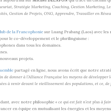
s aujourd’hui sur
Michel DELAFON
qui trace un chemin qu
euriat, Stratégie Marketing, Coaching, Gestion Marketing, L
és, Gestion de Projets, ONG, Apprendre, Travailler en Réseau
lub de la Francophonie
sur Luang Prabang (Laos) avec les 
ur le co-développement et le plurilinguisme :
cophones dans tous les domaines.
nes.
 nouveaux projets.
nsemble
partagé en ligne, nous avons écrit que notre straté
fin de donner à l’Alliance Française les moyens de développer le
nnées à venir devant le vieillissement des populations, et ce, 
ndant, avec notre philosophie
« ce qui est fait n’est plus à fair
 d’avancer en équipe en mutualisant les énergies et les moyen