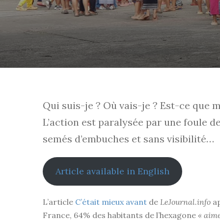
Qui suis-je ? Où vais-je ? Est-ce que 
L’action est paralysée par une foule 
semés d’embuches et sans visibilité…
Article available in English
L’article
C’était mieux avant
de
LeJournal.info
ap
France, 64% des habitants de l’hexagone
« aim