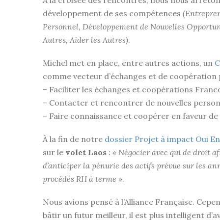
À la croisée des rencontres, nous nous arrêton
développement de ses compétences
(Entrepren
Personnel, Développement de Nouvelles Opportunit
Autres, Aider les Autres)
.
Michel met en place, entre autres actions, un
C
comme vecteur d’échanges et de coopération po
– Faciliter les échanges et coopérations Fran
– Contacter et rencontrer de nouvelles person
– Faire connaissance et coopérer en faveur de
À la fin de notre
dossier Projet à impact Oui E
sur le
volet Laos
:
« Négocier avec qui de droit a
d’anticiper la pénurie des actifs prévue sur les a
procédés RH à terme »
.
Nous avions pensé à l’Alliance Française. Cepe
bâtir un futur meilleur, il est plus intelligent