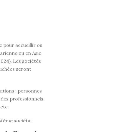
e pour accueillir ou
harienne ou en Asie
024). Les sociétés
touchées seront
ulations : personnes
 des professionnels
etc.
stème sociétal.