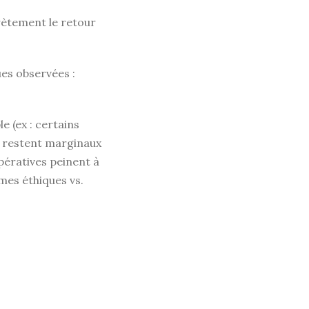
rètement le retour
émiques observées :
e (ex : certains
 restent marginaux
pératives peinent à
rmes éthiques vs.