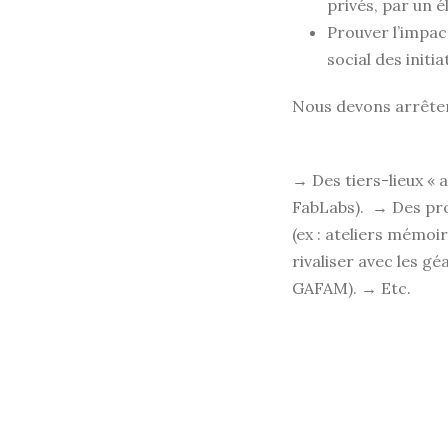
privés, par un é
Prouver l’impac
social des initia
Nous devons arrêter
→ Des tiers-lieux « 
FabLabs).
→ Des pro
(ex : ateliers mémo
rivaliser avec les g
GAFAM).
→ Etc.