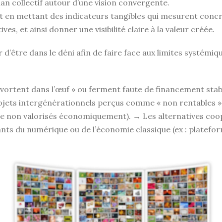
lan collectif autour d’une vision convergente.
t en mettant des indicateurs tangibles qui mesurent conc
tives, et ainsi donner une visibilité claire à la valeur créée.
 d’être dans le déni afin de faire face aux limites syst
avortent dans l’œuf » ou ferment faute de financement stabl
jets intergénérationnels perçus comme « non rentables »
ire non valorisés économiquement).
→ Les alternatives coo
éants du numérique ou de l’économie classique (ex : platefo