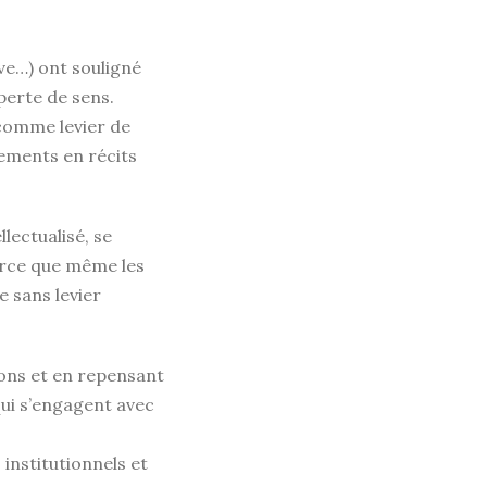
ve…) ont souligné
 perte de sens.
 comme levier de
ements en récits
lectualisé, se
arce que même les
e sans levier
ions et en repensant
qui s’engagent avec
institutionnels et