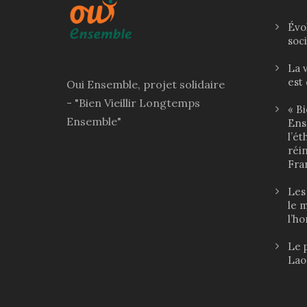
Évo
soci
La 
est 
Oui Ensemble, projet solidaire
- "Bien Vieillir Longtemps
« B
Ensemble"
Ens
l’ét
réin
Fra
Les 
le 
l’h
Le 
Lao