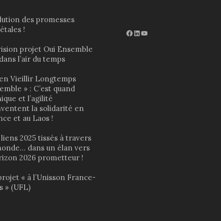
lution des promesses
étales !
Facebook
LinkedIn
http://www.youtube.com/@ouiensemble3932
vision projet Oui Ensemble
dans l’air du temps
ien Vieillir Longtemps
emble » : C’est quand
hique et l’agilité
ventent la solidarité en
nce et au Laos !
liens 2025 tissés à travers
monde… dans un élan vers
orizon 2026 prometteur !
projet « à l’Unisson France-
s » (UFL)