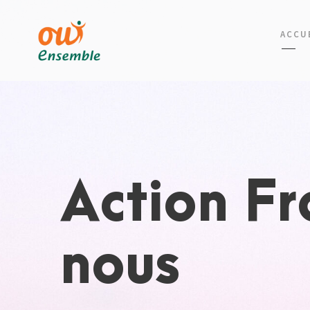
ACCU
Action F
nous