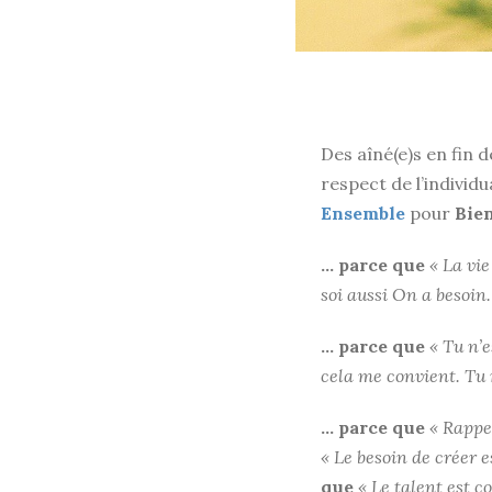
Des aîné(e)s en fin 
respect de l’individu
Ensemble
pour
Bie
… parce que
« La vi
soi aussi On a besoin.
… parce que
« Tu n’e
cela me convient. Tu 
… parce que
« Rappel
« Le besoin de créer 
que
« Le talent est co