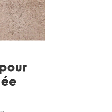
 pour
née
e)