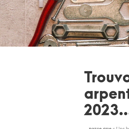
Trouvo
arpent
2023
… parce que
« Une b