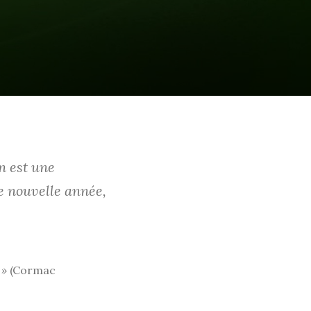
n est une
e nouvelle année,
 »
(Cormac