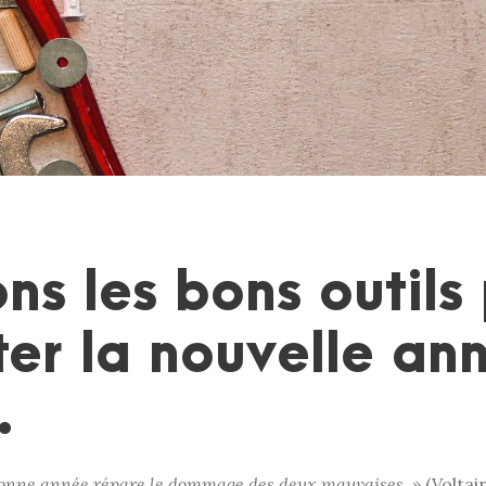
ns les bons outils
er la nouvelle an
…
onne année répare le dommage des deux mauvaises. »
(Voltair