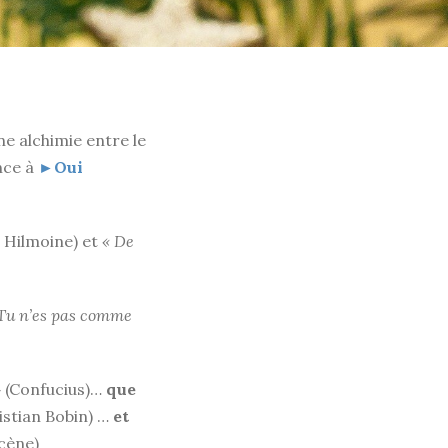
ne alchimie entre le
ance à
►Oui
 Hilmoine) et
« De
é. Tu n’es pas comme
»
(Confucius)…
que
istian Bobin) …
et
cène)