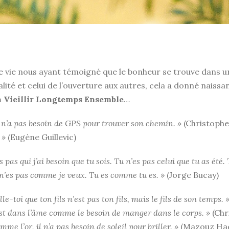
de vie nous ayant témoigné que le bonheur se trouve dans u
alité et celui de l’ouverture aux autres, cela a donné naiss
n Vieillir Longtemps Ensemble
…
e n’a pas besoin de GPS pour trouver son chemin. »
(Christophe
 »
(Eugène Guillevic)
s pas qui j’ai besoin que tu sois. Tu n’es pas celui que tu as ét
n’es pas comme je veux. Tu es comme tu es. »
(Jorge Bucay)
le-toi que ton fils n’est pas ton fils, mais le fils de son temps. 
est dans l’âme comme le besoin de manger dans le corps. »
(Chr
mme l’or, il n’a pas besoin de soleil pour briller. »
(Mazouz Ha